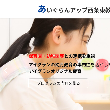
コ
ナ
あ
いぐらんアップ西条東
ン
ビ
テ
ゲ
ン
ー
ツ
シ
へ
ョ
ス
ン
キ
に
ッ
移
保育園・幼稚園等
との連携を重視
プ
動
アイグラン
の
幼児教育の専門性
を活かし
アイグランオリジナル療育
プログラムの内容を見る